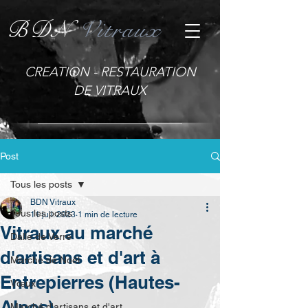
BDN
Vitraux
CREATION - RESTAURATION
DE VITRAUX
Post
Tous les posts
BDN Vitraux
Tous les posts
11 juil. 2023
1 min de lecture
Vitraux au marché
Dalle de Verre
d'artisans et d'art à
Marché de Noël
Entrepierres (Hautes-
Vœux
Alpes)
Marché d'artisans et d'art