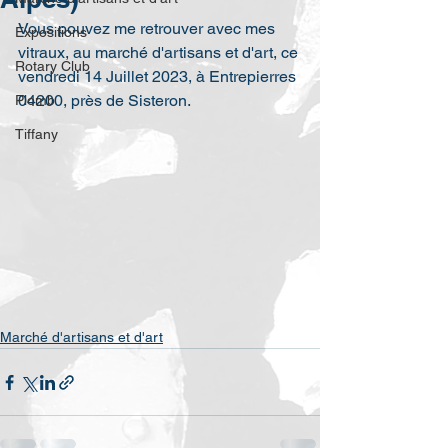
Vous pouvez me retrouver avec mes 
Expositions
vitraux, au marché d'artisans et d'art, ce 
Rotary Club
vendredi 14 Juillet 2023, à Entrepierres 
04200, près de Sisteron.
Plomb
Tiffany
Marché d'artisans et d'art