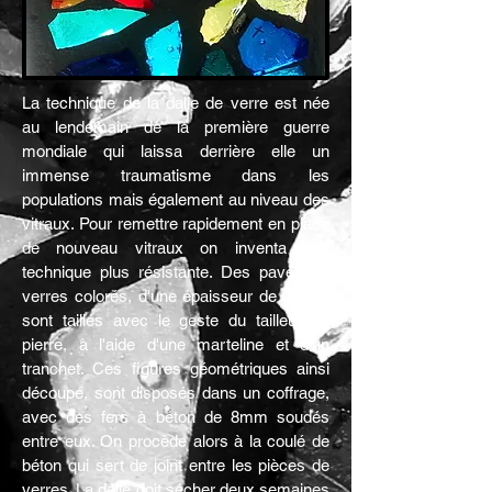
La technique de la dalle de verre est née
au lendemain de la première guerre
mondiale qui laissa derrière elle un
immense traumatisme dans les
populations mais également au niveau des
vitraux. Pour remettre rapidement en place
de nouveau vitraux on inventa une
technique plus résistante. Des pavés de
verres colorés, d'une épaisseur de 25mm
sont taillés avec le geste du tailleur de
pierre, à l'aide d'une marteline et d'un
tranchet. Ces figures géométriques ainsi
découpé, sont disposés dans un coffrage,
avec des fers à béton de 8mm soudés
entre eux. On procède alors à la coulé de
béton qui sert de joint entre les pièces de
verres. La dalle doit sécher deux semaines