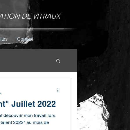
ATION DE VITRAUX
ités
Contact
omb
Tiffany
e
nt" Juillet 2022
 découvrir mon travail lors
t talent 2022" au mois de