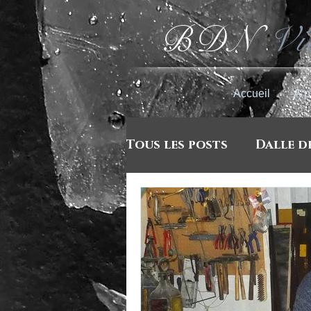
BDN
Vi
Accueil
À p
Tous les posts
Dalle d
Marché d'artisans et 