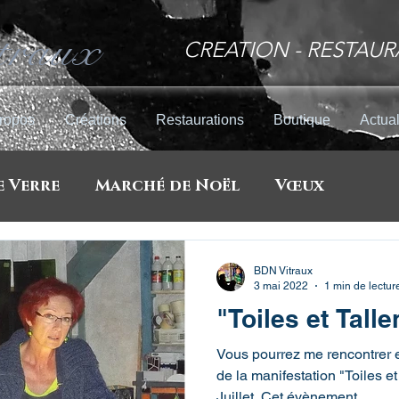
traux
CREATION - RESTAUR
ropos
Créations
Restaurations
Boutique
Actual
e Verre
Marché de Noël
Vœux
d'art
Expositions
Rotary Club
Pl
BDN Vitraux
3 mai 2022
1 min de lectur
"Toiles et Talle
Vous pourrez me rencontrer et
de la manifestation "Toiles e
Juillet. Cet évènement...