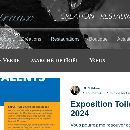
traux
CREATION - RESTAUR
ropos
Créations
Restaurations
Boutique
Actual
e Verre
Marché de Noël
Vœux
d'art
Expositions
Rotary Club
Pl
BDN Vitraux
1 août 2024
1 min de lectu
Exposition Toil
2024
Vous pourrez me retrouver et