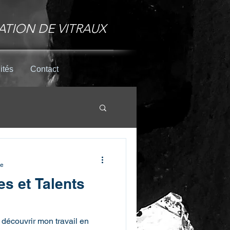
ATION DE VITRAUX
ités
Contact
omb
Tiffany
re
es et Talents
 découvrir mon travail en