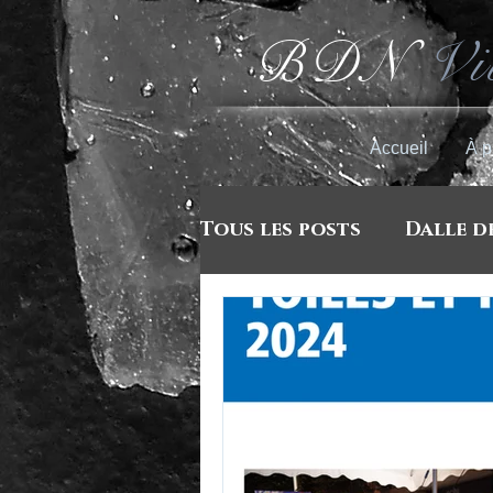
BDN
Vi
Accueil
À p
Tous les posts
Dalle d
Marché d'artisans et 