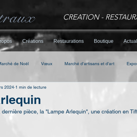
traux
CREATION - RESTAUR
ropos
Créations
Restaurations
Boutique
Actual
Marché de Noël
Vœux
Marché d'artisans et d'art
Expos
rs 2024
1 min de lecture
rlequin
dernière pièce, la "Lampe Arlequin", une création en Tif