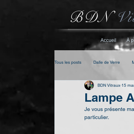
BDN
Vi
Accueil
À p
Tous les posts
Dalle de Verre
BDN Vitraux
15 ma
Plomb
Tiffany
Lampe A
Je vous présente ma 
particulier.